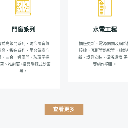
門窗系列
水電工程
各式高級門系列、防盜隔音氣
插座更新、電源開關及網路
密窗、鍛造系列、陽台氣密凸
接線、瓦斯管路配管、線路
窗、三合一通風門、玻璃屋採
新、燈具安裝、衛浴設備 更
罩、推射窗+摺疊隱藏式紗窗
等施作項目。
等。
查看更多