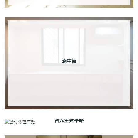
湳中街
曾先生延平路