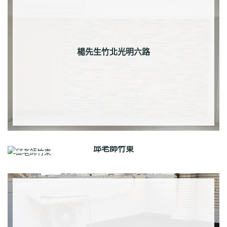
楊先生竹北光明六路
邱老師竹東